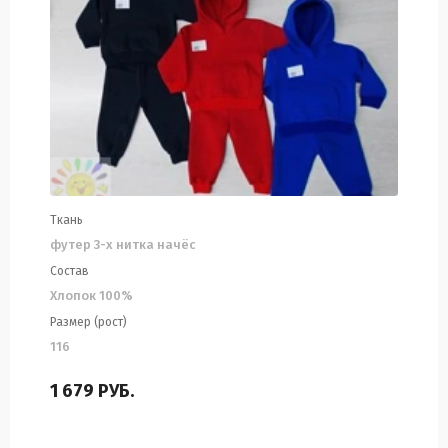
Ткань
футер 3-х нитка начёс
Состав
Хлопок 100%
Размер (рост)
116
1 679
РУБ.