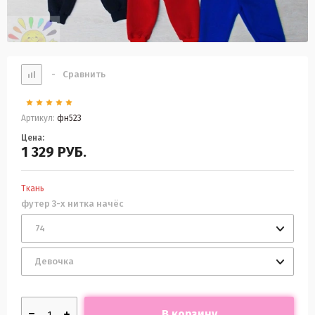
-
Сравнить
Артикул:
фн523
Цена:
1 329
РУБ.
Ткань
футер 3-х нитка начёс
74
Девочка
В корзину