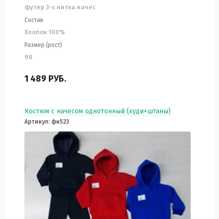
футер 3-х нитка начёс
Состав
Хлопок 100%
Размер (рост)
98
1 489
РУБ.
Костюм с начесом однотонный (худи+штаны)
Артикул: фн523