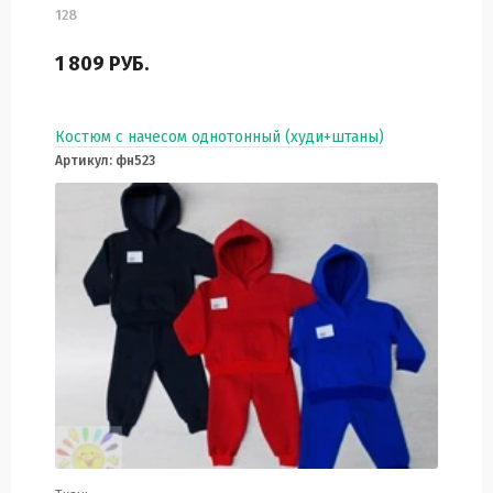
128
1 809
РУБ.
Костюм с начесом однотонный (худи+штаны)
Артикул: фн523