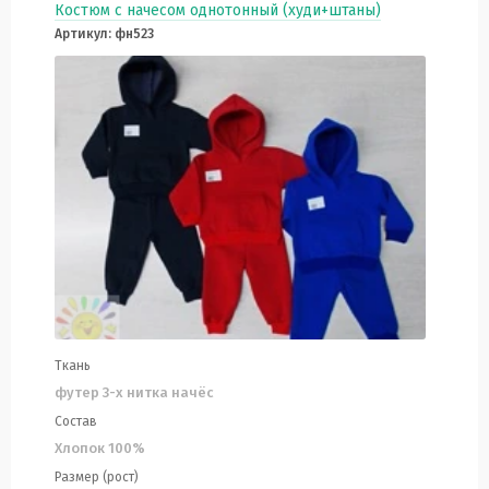
Костюм с начесом однотонный (худи+штаны)
Артикул: фн523
Ткань
футер 3-х нитка начёс
Состав
Хлопок 100%
Размер (рост)