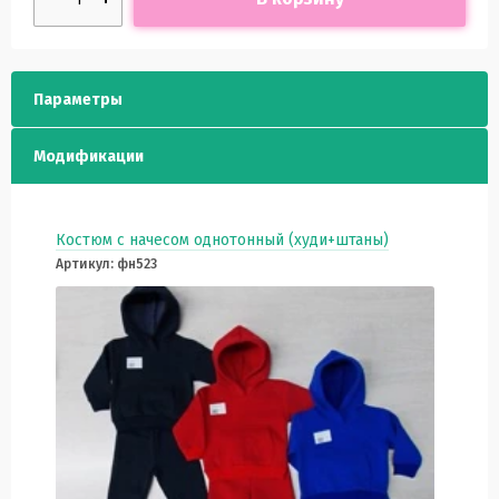
Параметры
Модификации
Костюм с начесом однотонный (худи+штаны)
Артикул: фн523