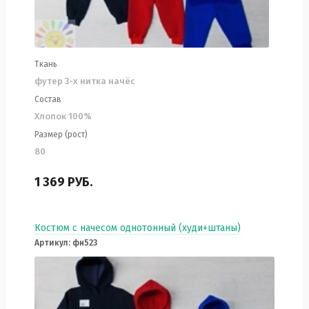
Ткань
футер 3-х нитка начёс
Состав
Хлопок 100%
Размер (рост)
80
1 369
РУБ.
Костюм с начесом однотонный (худи+штаны)
Артикул: фн523