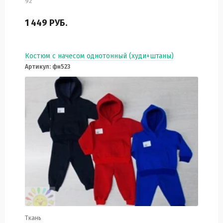
92
1 449
РУБ.
Костюм с начесом однотонный (худи+штаны)
Артикул: фн523
Ткань