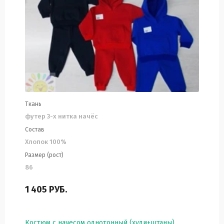
Ткань
футер 3-х нитка начёс
Состав
Хлопок 100%
Размер (рост)
86
1 405
РУБ.
Костюм с начесом однотонный (худи+штаны)