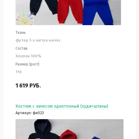
Ткань
футер 3-х нитка начёс
Состав
Хлопок 100%
Размер (рост)
110
1 619
РУБ.
Костюм с начесом однотонный (худи+штаны)
Артикул: фн523