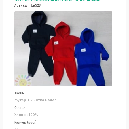
Артикул: фн523
Ткань
футер 3-х нитка начёс
Состав
Хлопок 100%
Размер (рост)