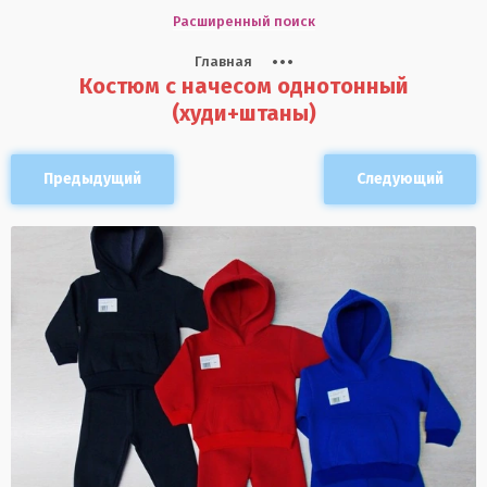
Расширенный поиск
Главная
Костюм с начесом однотонный
(худи+штаны)
Предыдущий
Следующий